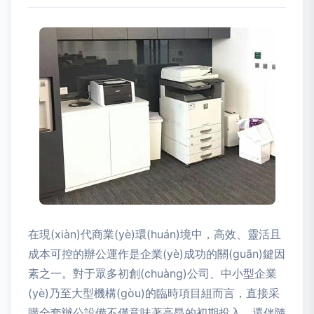
在現(xiàn)代商業(yè)環(huán)境中，高效、靈活且
成本可控的辦公運作是企業(yè)成功的關(guān)鍵因
素之一。對于眾多初創(chuàng)公司、中小型企業
(yè)乃至大型機構(gòu)的臨時項目組而言，直接采
購全套辦公設備不僅意味著高昂的初期投入，還伴隨