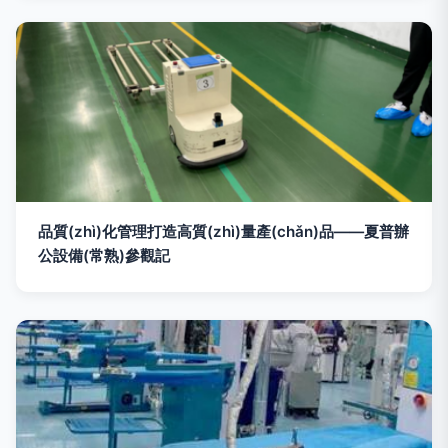
品質(zhì)化管理打造高質(zhì)量產(chǎn)品——夏普辦
公設備(常熟)參觀記