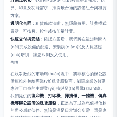
算、印量及功能需求，推薦最合適的設備組合與租賃
方案。
透明化合同
：租賃條款清晰，無隱藏費用。計費模式
靈活，可按月、按年或按印量計費。
快速交付與安裝
：確認方案后，我們將在最短時間內
(nèi)完成設備的配送、安裝調(diào)試及人員基礎
(chǔ)培訓，讓您即刻投入使用。
###
在競爭激烈的市場環(huán)境中，將非核心的辦公設
備運維外包給專業(yè)租賃服務商，能讓企業(yè)更
專注于自身的主營業(yè)務與發(fā)展戰(zhàn)略。
我們提供的
復印機、打印機、掃描儀、一體機、傳真
機等辦公設備的租賃服務
，正是為了成為您值得信賴
的辦公后勤伙伴。無論是滿足日常辦公所需，還是應