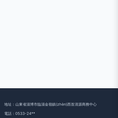
地址：山東省淄博市臨淄金嶺鎮(zhèn)西首清源商務中心
電話：0533-24**