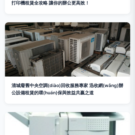
打印機租賃全攻略 讓你的辦公更高效！
清城廢舊中央空調(diào)回收服務專家 迅收網(wǎng)辦
公設備租賃的環(huán)保與效益共贏之道