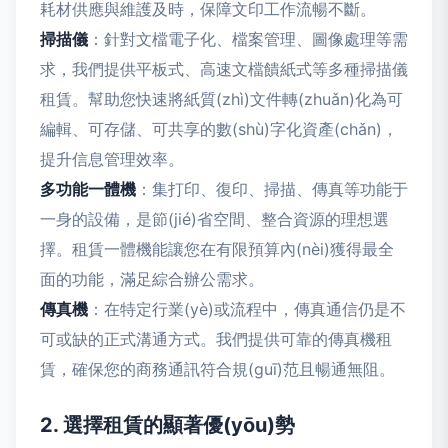
耗材供應與維護及時，保障文印工作流暢不斷。
掃描儀
：針對文檔電子化、檔案管理、圖像處理等需
求，我們提供平板式、高速文檔饋紙式等多種掃描儀
租賃。幫助您快速將紙質(zhì)文件轉(zhuǎn)化為可
編輯、可存儲、可共享的數(shù)字化資產(chǎn)，
提升信息管理效率。
多功能一體機
：集打印、復印、掃描、傳真等功能于
一身的設備，是節(jié)省空間、整合資源的理想選
擇。租賃一體機能讓您在有限預算內(nèi)獲得最全
面的功能，滿足綜合辦公需求。
傳真機
：在特定行業(yè)或流程中，傳真通信仍是不
可或缺的正式溝通方式。我們提供可靠的傳真機租
賃，確保您的商務通訊符合規(guī)范且暢通無阻。
2. 選擇租賃的顯著優(yōu)勢