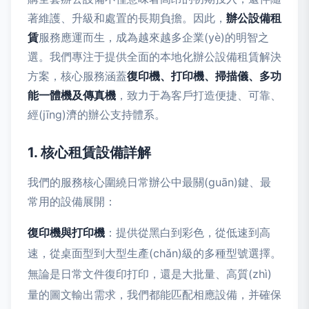
著維護、升級和處置的長期負擔。因此，
辦公設備租
賃
服務應運而生，成為越來越多企業(yè)的明智之
選。我們專注于提供全面的本地化辦公設備租賃解決
方案，核心服務涵蓋
復印機、打印機、掃描儀、多功
能一體機及傳真機
，致力于為客戶打造便捷、可靠、
經(jīng)濟的辦公支持體系。
1. 核心租賃設備詳解
我們的服務核心圍繞日常辦公中最關(guān)鍵、最
常用的設備展開：
復印機與打印機
：提供從黑白到彩色，從低速到高
速，從桌面型到大型生產(chǎn)級的多種型號選擇。
無論是日常文件復印打印，還是大批量、高質(zhì)
量的圖文輸出需求，我們都能匹配相應設備，并確保