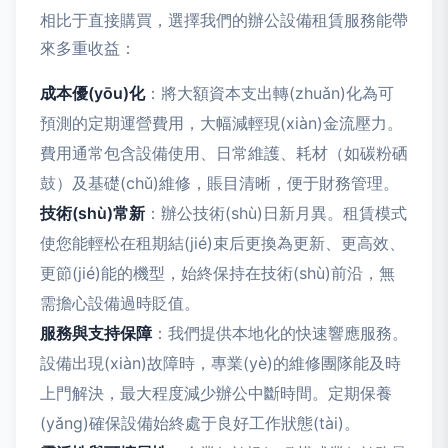
相比于直接購買，選擇我們的辦公設備租賃服務能帶
來多重收益：
成本優(yōu)化
：將大額資本支出轉(zhuǎn)化為可
預測的定期運營費用，大幅減輕現(xiàn)金流壓力。
費用通常包含設備使用、日常維護、耗材（如碳粉硒
鼓）及基礎(chǔ)維修，賬目清晰，便于財務管理。
技術(shù)常新
：辦公技術(shù)日新月異。租賃模式
使您能輕松在租期結(jié)束后更換為更新、更高效、
更節(jié)能的機型，始終保持在技術(shù)前沿，無
需擔心設備過時貶值。
服務與支持保障
：我們提供本地化的快速響應服務。
設備出現(xiàn)故障時，專業(yè)的維修團隊能及時
上門解決，最大程度減少辦公中斷時間。定期保養
(yǎng)確保設備始終處于良好工作狀態(tài)。