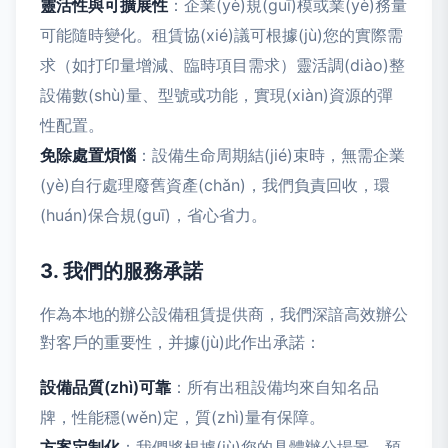
靈活性與可擴展性
：企業(yè)規(guī)模或業(yè)務量
可能隨時變化。租賃協(xié)議可根據(jù)您的實際需
求（如打印量增減、臨時項目需求）靈活調(diào)整
設備數(shù)量、型號或功能，實現(xiàn)資源的彈
性配置。
免除處置煩惱
：設備生命周期結(jié)束時，無需企業
(yè)自行處理廢舊資產(chǎn)，我們負責回收，環
(huán)保合規(guī)，省心省力。
3. 我們的服務承諾
作為本地的辦公設備租賃提供商，我們深諳高效辦公
對客戶的重要性，并據(jù)此作出承諾：
設備品質(zhì)可靠
：所有出租設備均來自知名品
牌，性能穩(wěn)定，質(zhì)量有保障。
方案定制化
：我們將根據(jù)您的具體辦公場景、預