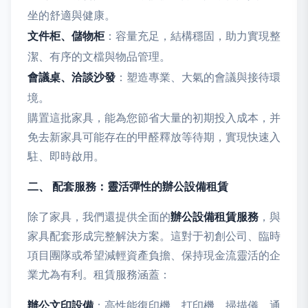
坐的舒適與健康。
文件柜、儲物柜
：容量充足，結構穩固，助力實現整
潔、有序的文檔與物品管理。
會議桌、洽談沙發
：塑造專業、大氣的會議與接待環
境。
購置這批家具，能為您節省大量的初期投入成本，并
免去新家具可能存在的甲醛釋放等待期，實現快速入
駐、即時啟用。
二、 配套服務：靈活彈性的辦公設備租賃
除了家具，我們還提供全面的
辦公設備租賃服務
，與
家具配套形成完整解決方案。這對于初創公司、臨時
項目團隊或希望減輕資產負擔、保持現金流靈活的企
業尤為有利。租賃服務涵蓋：
辦公文印設備
：高性能復印機、打印機、掃描儀，通