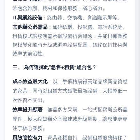
常包含維護、耗材和保修服務，省心省力。
IT與網絡設備
：路由器、交換機、會議顯示屏等。
其他辦公必需品
：如碎紙機、投影儀、電話系統等。
租賃模式讓您無需承擔設備折舊風險，并能根據業務
規模變化隨時升級或調整設備配置，始終保持技術與
效率的前沿性。
三、 為何選擇此“急售+租賃”組合包？
成本效益最大化
：以二手價格購得高端品牌新品質感
的家具，同時以租賃方式獲取最新設備，大幅降低一
次性資本支出。
效率提升顯著
：無需多方采購，一站式配齊辦公所需
硬件，極大縮短辦公室籌建或升級周期，讓您能更專
注于核心業務。
風險管控有力
：家具產權自持，設備租賃服務轉移了